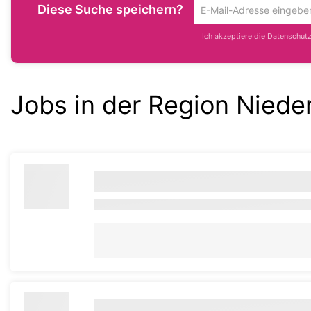
Diese Suche speichern?
Um
die
Ich akzeptiere die
Datenschutzr
aktuelle
Suche
zu
speichern
Jobs in der Region Nied
gib
deine
Emailadresse
ein