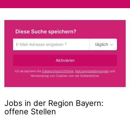
Diese Suche speichern?
täglich
Um
die
aktuelle
Aktivieren
Suche
zu
Ich akzeptiere die
Datenschutzrichtlinie
,
Nutzungsbedingungen
und
speichern
Verwendung von Cookies von vet Stellenbörse.
gib
deine
Emailadresse
ein
Jobs in der Region Bayern:
offene Stellen