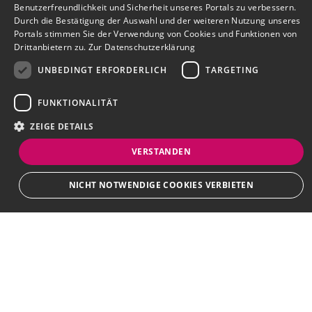
Benutzerfreundlichkeit und Sicherheit unseres Portals zu verbessern.
Durch die Bestätigung der Auswahl und der weiteren Nutzung unseres
Portals stimmen Sie der Verwendung von Cookies und Funktionen von
Drittanbietern zu.
Zur Datenschutzerklärung
UNBEDINGT ERFORDERLICH
TARGETING
FUNKTIONALITÄT
ZEIGE DETAILS
VERSTANDEN
Bewerbersuche leicht gemacht
NICHT NOTWENDIGE COOKIES VERBIETEN
Nach Ihrer Registrierung als Arbeitgeber können
Sie Ihre Anzeige mit wenig Aufwand selbst
erstellen und veröffentlichen. So finden geeignete
Unbedingt erforderlich
Targeting
Funktionalität
Bewerber*innen Ihr Stellenangebot und Sie
Unbedingt erforderliche Cookies und Funktionen von Drittanbietern
passende Kandidat*innen!
ermöglichen wesentliche Kernfunktionen des Portals, wie z.B.
Kontaktformulare und das Sessionmanagement. Ohne die unbedingt
erforderlichen Cookies und Funktionen von Drittanbietern kann das Portal
nicht ordnungsgemäß verwendet werden.