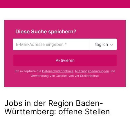
Diese Suche speichern?
täglich
Um
die
aktuelle
Aktivieren
Suche
zu
Ich akzeptiere die
Datenschutzrichtlinie
,
Nutzungsbedingungen
und
speichern
Verwendung von Cookies von vet Stellenbörse.
gib
deine
Emailadresse
ein
Jobs in der Region Baden-
Württemberg:
offene Stellen