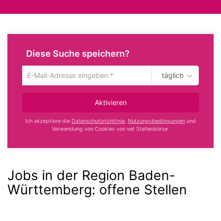
Diese Suche speichern?
täglich
Um
die
aktuelle
Aktivieren
Suche
zu
Ich akzeptiere die
Datenschutzrichtlinie
,
Nutzungsbedingungen
und
speichern
Verwendung von Cookies von vet Stellenbörse.
gib
deine
Emailadresse
ein
Jobs in der Region Baden-
Württemberg:
offene Stellen