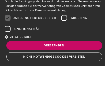
Durch die Bestätigung der Auswahl und der weiteren Nutzung unseres
Portals stimmen Sie der Verwendung von Cookies und Funktionen von
Drittanbietern zu.
Zur Datenschutzerklärung
UNBEDINGT ERFORDERLICH
TARGETING
FUNKTIONALITÄT
ZEIGE DETAILS
VERSTANDEN
Bewerbersuche leicht gemacht
NICHT NOTWENDIGE COOKIES VERBIETEN
Nach Ihrer Registrierung als Arbeitgeber können
Sie Ihre Anzeige mit wenig Aufwand selbst
erstellen und veröffentlichen. So finden geeignete
Unbedingt erforderlich
Targeting
Funktionalität
Bewerber*innen Ihr Stellenangebot und Sie
Unbedingt erforderliche Cookies und Funktionen von Drittanbietern
passende Kandidat*innen!
ermöglichen wesentliche Kernfunktionen des Portals, wie z.B.
Kontaktformulare und das Sessionmanagement. Ohne die unbedingt
erforderlichen Cookies und Funktionen von Drittanbietern kann das Portal
nicht ordnungsgemäß verwendet werden.