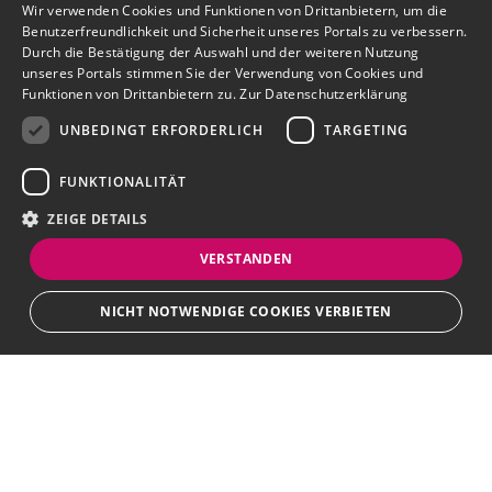
Wir verwenden Cookies und Funktionen von Drittanbietern, um die
Benutzerfreundlichkeit und Sicherheit unseres Portals zu verbessern.
Durch die Bestätigung der Auswahl und der weiteren Nutzung
unseres Portals stimmen Sie der Verwendung von Cookies und
Funktionen von Drittanbietern zu.
Zur Datenschutzerklärung
UNBEDINGT ERFORDERLICH
TARGETING
FUNKTIONALITÄT
ZEIGE DETAILS
VERSTANDEN
NICHT NOTWENDIGE COOKIES VERBIETEN
Unbedingt erforderlich
Targeting
Funktionalität
Bewerbersuche leicht gemacht
Unbedingt erforderliche Cookies und Funktionen von Drittanbietern
ermöglichen wesentliche Kernfunktionen des Portals, wie z.B.
Kontaktformulare und das Sessionmanagement. Ohne die unbedingt
Nach Ihrer Registrierung als Arbeitgeber können