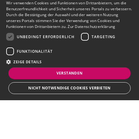
Wir verwenden Cookies und Funktionen von Drittanbietern, um die
Benutzerfreundlichkeit und Sicherheit unseres Portals zu verbessern.
Durch die Bestätigung der Auswahl und der weiteren Nutzung
unseres Portals stimmen Sie der Verwendung von Cookies und
Funktionen von Drittanbietern zu.
Zur Datenschutzerklärung
UNBEDINGT ERFORDERLICH
TARGETING
FUNKTIONALITÄT
ZEIGE DETAILS
VERSTANDEN
NICHT NOTWENDIGE COOKIES VERBIETEN
Unbedingt erforderlich
Targeting
Funktionalität
Bewerbersuche leicht gemacht
Unbedingt erforderliche Cookies und Funktionen von Drittanbietern
ermöglichen wesentliche Kernfunktionen des Portals, wie z.B.
Kontaktformulare und das Sessionmanagement. Ohne die unbedingt
Nach Ihrer Registrierung als Arbeitgeber können