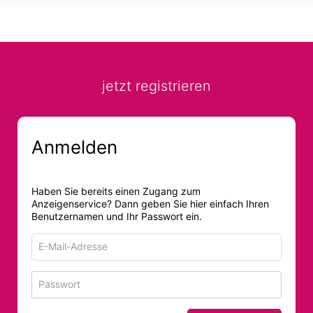
jetzt registrieren
Anmelden
Haben Sie bereits einen Zugang zum
Anzeigenservice? Dann geben Sie hier einfach Ihren
Benutzernamen und Ihr Passwort ein.
E-
Mail-
Adresse
Passwort
Passwort 
zum
zum
Anmelden
Anmelden