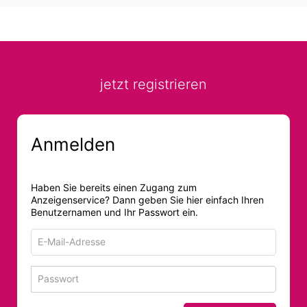
jetzt registrieren
Anmelden
Haben Sie bereits einen Zugang zum
Anzeigenservice? Dann geben Sie hier einfach Ihren
Benutzernamen und Ihr Passwort ein.
E-
Mail-
Adresse
Passwort
Passwort 
zum
zum
Anmelden
Anmelden