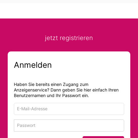
jetzt registrieren
Anmelden
Haben Sie bereits einen Zugang zum
Anzeigenservice? Dann geben Sie hier einfach Ihren
Benutzernamen und Ihr Passwort ein.
E-
Mail-
Adresse
Passwort
Passwort 
zum
zum
Anmelden
Anmelden