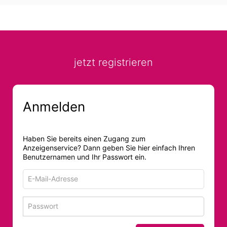
jetzt registrieren
Anmelden
Haben Sie bereits einen Zugang zum
Anzeigenservice? Dann geben Sie hier einfach Ihren
Benutzernamen und Ihr Passwort ein.
E-
Mail-
Adresse
Passwort
Passwort 
zum
zum
Anmelden
Anmelden