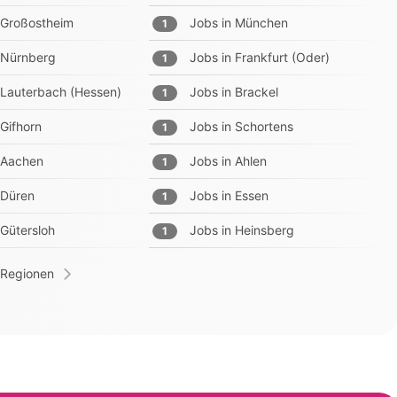
Großostheim
Jobs in
München
1
Nürnberg
Jobs in
Frankfurt (Oder)
1
Lauterbach (Hessen)
Jobs in
Brackel
1
Gifhorn
Jobs in
Schortens
1
Aachen
Jobs in
Ahlen
1
Düren
Jobs in
Essen
1
Gütersloh
Jobs in
Heinsberg
1
 Regionen