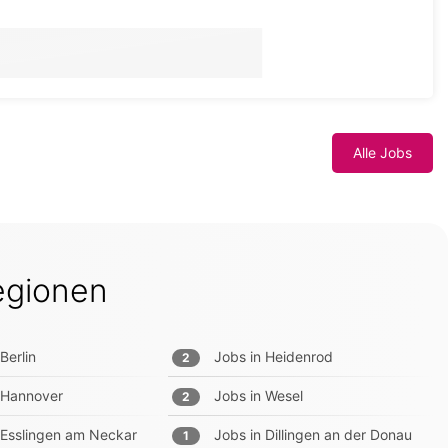
Alle Jobs
egionen
Berlin
Jobs in
Heidenrod
2
Hannover
Jobs in
Wesel
2
Esslingen am Neckar
Jobs in
Dillingen an der Donau
1