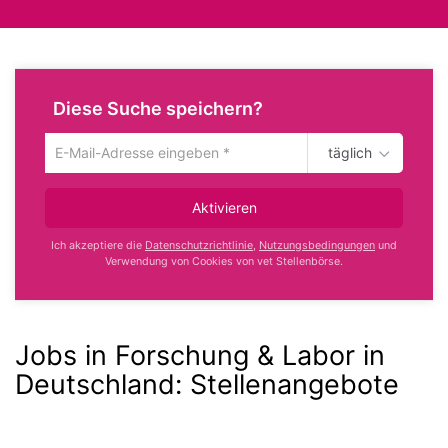
Diese Suche speichern?
täglich
Um
die
aktuelle
Aktivieren
Suche
zu
Ich akzeptiere die
Datenschutzrichtlinie
,
Nutzungsbedingungen
und
speichern
Verwendung von Cookies von vet Stellenbörse.
gib
deine
Emailadresse
ein
Jobs in Forschung & Labor in
Deutschland
:
Stellenangebote