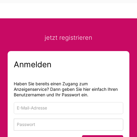
jetzt registrieren
Anmelden
Haben Sie bereits einen Zugang zum
Anzeigenservice? Dann geben Sie hier einfach Ihren
Benutzernamen und Ihr Passwort ein.
E-
Mail-
Adresse
Passwort
Passwort 
zum
zum
Anmelden
Anmelden