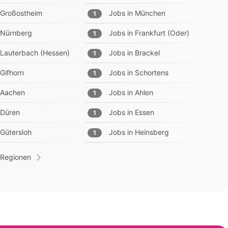
Großostheim
Jobs in
München
1
Nürnberg
Jobs in
Frankfurt (Oder)
1
Lauterbach (Hessen)
Jobs in
Brackel
1
Gifhorn
Jobs in
Schortens
1
Aachen
Jobs in
Ahlen
1
Düren
Jobs in
Essen
1
Gütersloh
Jobs in
Heinsberg
1
 Regionen