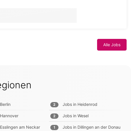
Alle Jobs
egionen
Berlin
Jobs in
Heidenrod
2
Hannover
Jobs in
Wesel
2
Esslingen am Neckar
Jobs in
Dillingen an der Donau
1